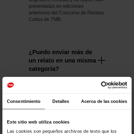
presentadas en ediciones
anteriores del Concurso de Relatos
Cortos de TMB.
¿Puedo enviar más de
un relato en una misma
categoría?
Quiero registrarme para
Consentimiento
Detalles
Acerca de las cookies
participar, pero me
aparece un mensaje
que dice que ya estoy
Este sitio web utiliza cookies
registrado/a
Las cookies son pequeños archivos de texto que los