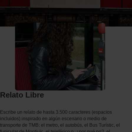
c
C
Ruta
Inicio
Categorias
Relato Libre
i
o
de
p
r
a
t
navegación
l
o
s
d
e
T
M
B
Relato Libre
Escribe un relato de hasta 3.500 caracteres (espacios 
incluidos) inspirado en algún escenario o medio de 
transporte de TMB: el metro, el autobús, el Bus Turístic, el 
funicular de Montjuïc, el teleférico o, ¿por qué no?, el 