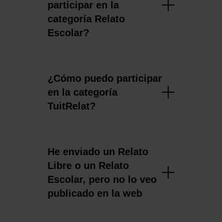
experiencia de usuario.
participar en la
Las cookies necesarias son imprescindibles para el
categoría Relato
funcionamiento de la web y, por tanto, si no las aceptas,
Escolar?
no puedes empezar a navegar. Solo puedes consultar
nuestra
Política de cookies
.
En cualquier momento de la navegación en esta web,
podrás modificar tu selección de cookies seleccionando
la opción “Gestor de cookies”, que encontrarás en el
¿Cómo puedo participar
menú de la parte inferior de la web.
en la categoría
TuitRelat?
He enviado un Relato
Libre o un Relato
Escolar, pero no lo veo
publicado en la web