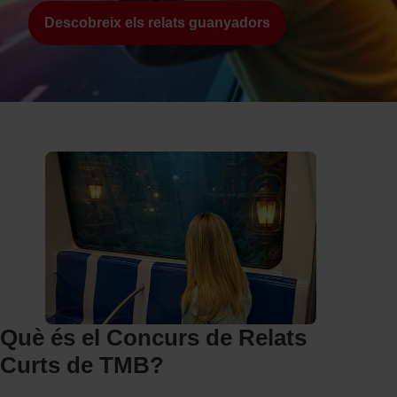
r
Descobreix els relats guanyadors
t
s
d
e
T
M
B
Què és el Concurs de Relats
Curts de TMB?