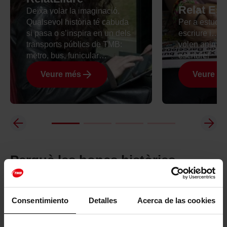
Relat Esc
Deixa volar la imaginació.
Qualsevol història té cabuda
Per a estudia
si pasa o s’inspira en un dels
escriure i… p
transports públics de TMB:
volen animar 
metro, bus, funicular…
escriure!
Veure més
Veure m
Perquè les bones històries
mereixen ser reconegudes
Consentimiento
Detalles
Acerca de las cookies
Els relats finalistes i guanyadors seran llegits pels seus
autors a l’acte d’entrega de premis i rebran premis que