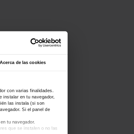
Acerca de las cookies
or con varias finalidades.
e instalar en tu navegador,
én las instala (si son
avegador. Si el panel de
 en tu navegador.
res que se instalen o no las