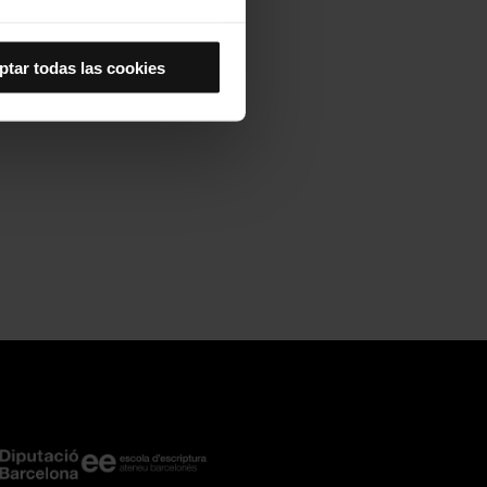
Así se instalarán solo las
las cookies de
ptar todas las cookies
joran tu experiencia de
 no las aceptas, no puedes
es seleccionando la opción