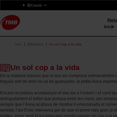
Main
V
Ini
Català
é
navigation
s
Rel
a
l
Inici
c
C
o
o
n
Fil
Inici
Biblioteca
Un sol cop a la vida
n
t
c
d'ariadna
i
u
n
r
Un sol cop a la vida
g
s
u
d
De la mateixa manera que el seu avi comprava setmanalment un b
t
e
tingués sort de tenir-ne un de guanyador, la petita Anna espera
R
e
Encara recordava acompanyar el seu avi a l’estanc i el camí qu
l
detingudament el bitllet que portava entre les mans, per ensenyar-
a
sempre que l’Anna acabava de mostrar-li emocionada el númer
t
serietat, l’avi Enric intervenia per dir que el premi més gran ja el
s
moltes, amor, però hi ha trens que només passen un cop a la vid