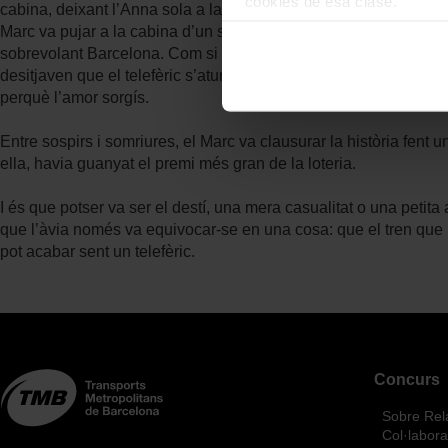
cookies de esa clase.
cabina, deixant l’Anna sola a la següent, quan de sobte va senti
Una vez que hayas marcado tu
Marc va pujar a la cabina d’un salt i, en pocs segons, les portes
cookies de la tipología que 
sobrevolant Barcelona. Com si es tractés del destí, ambdós no
personalización, porque perm
desitjaven que el telefèric s’aturés, només per poder gaudir d’
usuario.
perquè l’amor sorgís.
Las cookies necesarias son i
empezar a navegar. Solo pue
Entre sospirs i somriures, el Marc va clausurar la història fent
En cualquier momento de la n
ella, havia guanyat el premi més gran de la loteria.
“Gestor de cookies”, que enco
I és que potser va ser el destí, una mera casualitat o una petita 
que l’àvia només va equivocar-se en una cosa: que el tren que 
pot acabar sent un telefèric.
Concurs
Sobre Rel
Col·labor