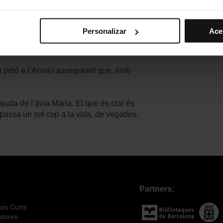
r la veu d’un home dient: “Espereu!”. El
s preferencias, debes hacer clic en “Seleccionar y configurar”. 
 van tancar-se, deixant-los a tots dos sols
hayas seleccionado previamente. Te sugerimos que selecciones 
 podien desenganxar les mirades i
Personalizar
Ace
iten recordar tus opciones de navegación (como el idioma) y me
una estona més junts. Poc més va faltar
mprescindibles para el funcionamiento de la web y, por tanto, si
des consultar nuestra
Política de cookies
.
 un petó a l’Anna i assegurant que, amb
avegación en esta web, podrás modificar tu selección de cooki
ntrarás en el menú de la parte inferior de la web.
ajuda de l’àvia Maria. El que és clar és
passa un sol cop a la vida, de vegades,
Partners:
ats Curts
adores