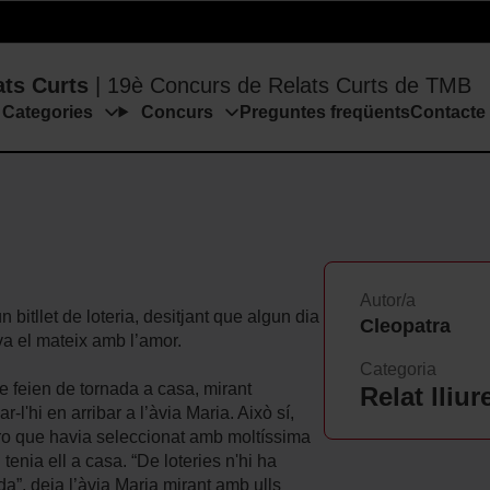
ci
Categories
Concurs
Preguntes freqüents
Conta
ats Curts
| 19è Concurs de Relats Curts de TMB
Categories
Concurs
Preguntes freqüents
Contacte
Autor/a
itllet de loteria, desitjant que algun dia
Cleopatra
va el mateix amb l’amor.
Categoria
e feien de tornada a casa, mirant
Relat lliur
l'hi en arribar a l’àvia Maria. Això sí,
o que havia seleccionat amb moltíssima
 tenia ell a casa. “De loteries n'hi ha
a”, deia l’àvia Maria mirant amb ulls